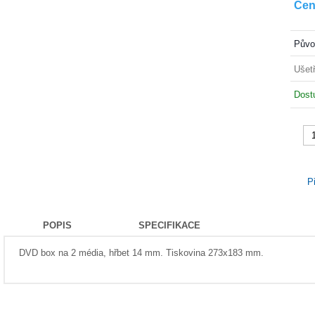
Cen
Půvo
Ušetř
dos
P
POPIS
SPECIFIKACE
DVD box na 2 média, hřbet 14 mm. Tiskovina 273x183 mm.