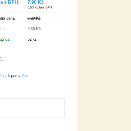
a s DPH:
7,90 Kč
6,53 Kč bez DPH
dní cena:
8,20 Kč
íte:
0,30 Kč
tupnost:
52 ks
VLOŽIT DO KOŠÍKU
řidat k porovnání