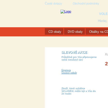
Časté dotazy
Obchodní podmínky
VOLE
CD obaly
DVD obaly
Obálky na C
SLEVOVÉ AKCE
R
Průběžně pro Vás připravujeme
velké množství slev
2
Doprava
Osobní odběr
Zboží, které uvádíme
SKLADEM, může být u Vás do
24 hodin