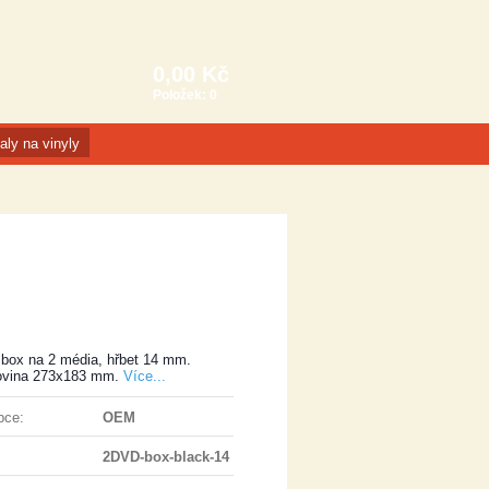
0,00 Kč
Položek:
0
aly na vinyly
box na 2 média, hřbet 14 mm.
ovina 273x183 mm.
Více...
bce:
OEM
2DVD-box-black-14