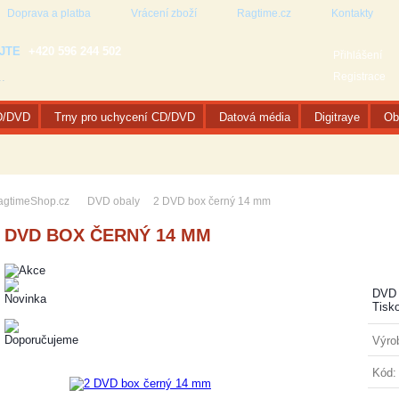
Doprava a platba
Vrácení zboží
Ragtime.cz
Kontakty
JTE
+420 596 244 502
Přihlášení
Registrace
D/DVD
Trny pro uchycení CD/DVD
Datová média
Digitraye
Ob
agtimeShop.cz
DVD obaly
2 DVD box černý 14 mm
 DVD BOX ČERNÝ 14 MM
DVD 
Tisk
Výro
Kód: