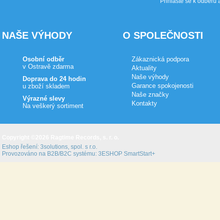
Přihlašte se k odběru 
NAŠE VÝHODY
O SPOLEČNOSTI
Osobní odběr
Zákaznická podpora
v Ostravě zdarma
Aktuality
Naše výhody
Doprava do 24 hodin
Garance spokojenosti
u zboží skladem
Naše značky
Výrazné slevy
Kontakty
Na veškerý sortiment
Copyright ©2026 Ragtime Records, s. r. o.
Eshop řešení:
3solutions, spol. s r.o.
Provozováno na B2B/B2C systému:
3ESHOP SmartStart+