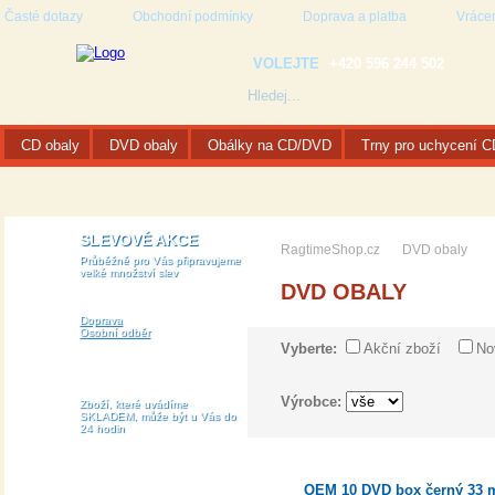
Časté dotazy
Obchodní podmínky
Doprava a platba
Vrácen
VOLEJTE
+420 596 244 502
CD obaly
DVD obaly
Obálky na CD/DVD
Trny pro uchycení 
SLEVOVÉ AKCE
RagtimeShop.cz
DVD obaly
Průběžně pro Vás připravujeme
velké množství slev
DVD OBALY
Doprava
Osobní odběr
Vyberte:
Akční zboží
No
Výrobce:
Zboží, které uvádíme
SKLADEM, může být u Vás do
24 hodin
OEM 10 DVD box černý 33