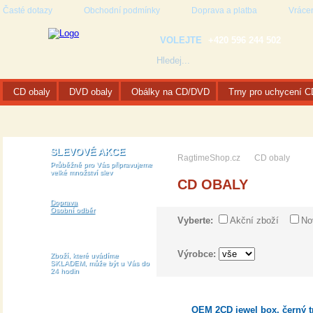
Časté dotazy
Obchodní podmínky
Doprava a platba
Vrácen
VOLEJTE
+420 596 244 502
CD obaly
DVD obaly
Obálky na CD/DVD
Trny pro uchycení 
SLEVOVÉ AKCE
RagtimeShop.cz
CD obaly
Průběžně pro Vás připravujeme
velké množství slev
CD OBALY
Doprava
Osobní odběr
Vyberte:
Akční zboží
No
Výrobce:
Zboží, které uvádíme
SKLADEM, může být u Vás do
24 hodin
OEM 2CD jewel box, černý t