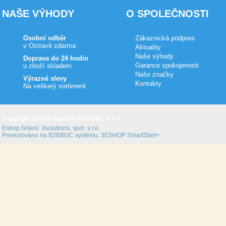
NAŠE VÝHODY
O SPOLEČNOSTI
Osobní odběr
Zákaznická podpora
v Ostravě zdarma
Aktuality
Naše výhody
Doprava do 24 hodin
Garance spokojenosti
u zboží skladem
Naše značky
Výrazné slevy
Kontakty
Na veškerý sortiment
Copyright ©2026 Ragtime Records, s. r. o.
Eshop řešení:
3solutions, spol. s r.o.
Provozováno na B2B/B2C systému:
3ESHOP SmartStart+