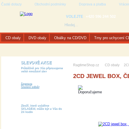
Časté dotazy
Obchodní podmínky
Doprava a platba
Vrácen
VOLEJTE
+420 596 244 502
CD obaly
DVD obaly
Obálky na CD/DVD
Trny pro uchycení 
SLEVOVÉ AKCE
RagtimeShop.cz
CD obaly
2CD
Průběžně pro Vás připravujeme
velké množství slev
2CD JEWEL BOX, Č
Doprava
Osobní odběr
Zboží, které uvádíme
SKLADEM, může být u Vás do
24 hodin