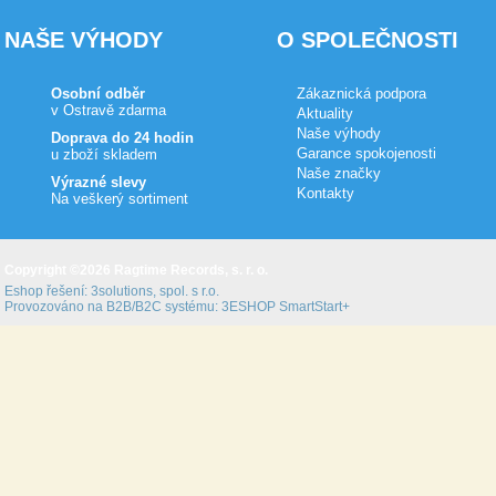
NAŠE VÝHODY
O SPOLEČNOSTI
Osobní odběr
Zákaznická podpora
v Ostravě zdarma
Aktuality
Naše výhody
Doprava do 24 hodin
Garance spokojenosti
u zboží skladem
Naše značky
Výrazné slevy
Kontakty
Na veškerý sortiment
Copyright ©2026 Ragtime Records, s. r. o.
Eshop řešení:
3solutions, spol. s r.o.
Provozováno na B2B/B2C systému:
3ESHOP SmartStart+