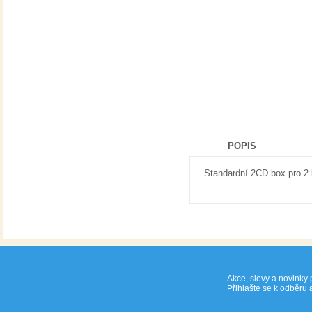
10,70 Kč
POPIS
Standardní 2CD box pro 2 
Akce, slevy a novinky 
Přihlašte se k odběru 