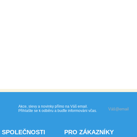
Akce, slevy a novinky přímo na Váš email.
Přihlašte se k odběru a buďte informováni včas.
 SPOLEČNOSTI
PRO ZÁKAZNÍKY