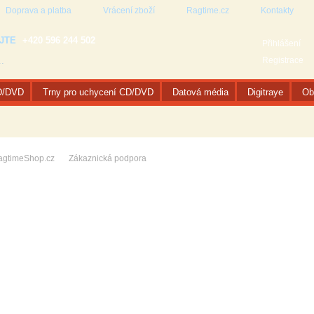
Doprava a platba
Vrácení zboží
Ragtime.cz
Kontakty
JTE
+420 596 244 502
Přihlášení
Registrace
D/DVD
Trny pro uchycení CD/DVD
Datová média
Digitraye
Ob
agtimeShop.cz
Zákaznická podpora