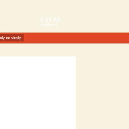
0,00 Kč
Položek:
0
aly na vinyly