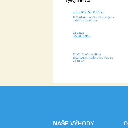
Výdejní místa
SLEVOVÉ AKCE
Průběžně pro Vás připravujeme
velké množství slev
Doprava
Osobní odběr
Zboží, které uvádíme
SKLADEM, může být u Vás do
24 hodin
NAŠE VÝHODY
O