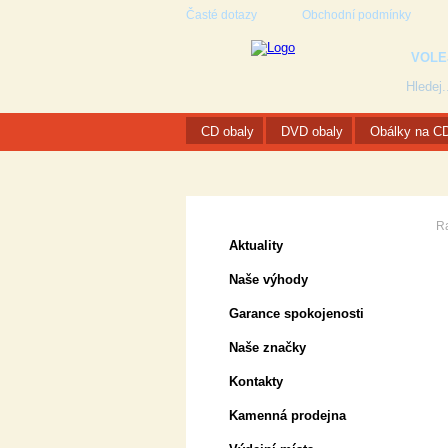
Časté dotazy
Obchodní podmínky
VOLE
CD obaly
DVD obaly
Obálky na C
Zákaznická podpora
R
Aktuality
Naše výhody
Garance spokojenosti
Naše značky
Kontakty
Kamenná prodejna