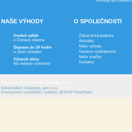
Přihlašte se k odběru 
NAŠE VÝHODY
O SPOLEČNOSTI
Osobní odběr
Zákaznická podpora
v Ostravě zdarma
Aktuality
Naše výhody
Doprava do 24 hodin
Garance spokojenosti
u zboží skladem
Naše značky
Výrazné slevy
Kontakty
Na veškerý sortiment
Copyright ©2026 Ragtime Records, s. r. o.
Eshop řešení:
3solutions, spol. s r.o.
Provozováno na B2B/B2C systému:
3ESHOP SmartStart+