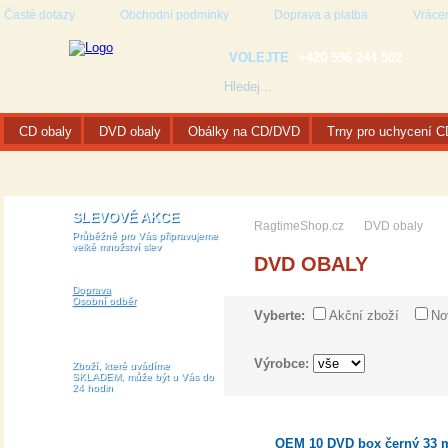
Časté dotazy
Obchodní podmínky
Doprava a platba
Vrácen
VOLEJTE
+420 596 244 502
CD obaly
DVD obaly
Obálky na CD/DVD
Trny pro uchycení 
SLEVOVÉ AKCE
RagtimeShop.cz
DVD obaly
Průběžně pro Vás připravujeme
velké množství slev
DVD OBALY
Doprava
Osobní odběr
Vyberte:
Akční zboží
No
Výrobce:
Zboží, které uvádíme
SKLADEM, může být u Vás do
24 hodin
OEM 10 DVD box černý 33