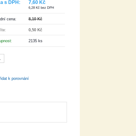
a s DPH:
7,60 Kč
6,28 Kč bez DPH
dní cena:
8,10 Kč
íte:
0,50 Kč
tupnost:
2135 ks
VLOŽIT DO KOŠÍKU
řidat k porovnání