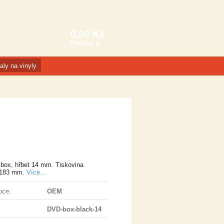
0,00 Kč
Položek:
0
aly na vinyly
box, hřbet 14 mm. Tiskovina
183 mm.
Více...
bce:
OEM
DVD-box-black-14