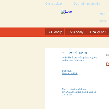
Časté dotazy
Obchodní podmínky
VOLE
CD obaly
DVD obaly
Obálky na C
SLEVOVÉ AKCE
R
Průběžně pro Vás připravujeme
velké množství slev
D
Doprava
Osobní odběr
Zboží, které uvádíme
SKLADEM, může být u Vás do
24 hodin