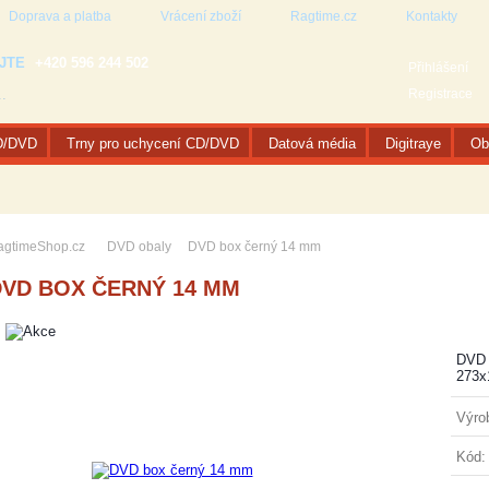
Doprava a platba
Vrácení zboží
Ragtime.cz
Kontakty
JTE
+420 596 244 502
Přihlášení
Registrace
D/DVD
Trny pro uchycení CD/DVD
Datová média
Digitraye
Ob
agtimeShop.cz
DVD obaly
DVD box černý 14 mm
VD BOX ČERNÝ 14 MM
DVD 
273x
Výro
Kód: