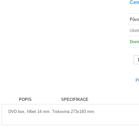
Cen
Půvo
Ušetř
dos
P
POPIS
SPECIFIKACE
DVD box, hřbet 14 mm. Tiskovina 273x183 mm.