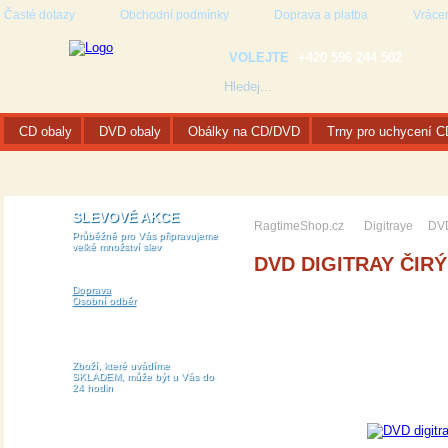
Časté dotazy
Obchodní podmínky
Doprava a platba
Vrácen
VOLEJTE
+420 596 244 502
CD obaly
DVD obaly
Obálky na CD/DVD
Trny pro uchycení 
SLEVOVÉ AKCE
RagtimeShop.cz
Digitraye
DVD
Průběžně pro Vás připravujeme
velké množství slev
DVD DIGITRAY ČIRÝ
Doprava
Osobní odběr
Zboží, které uvádíme
SKLADEM, může být u Vás do
24 hodin