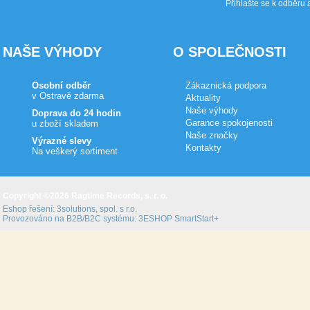
Přihlašte se k odběru 
NAŠE VÝHODY
O SPOLEČNOSTI
Osobní odběr
Zákaznická podpora
v Ostravě zdarma
Aktuality
Naše výhody
Doprava do 24 hodin
Garance spokojenosti
u zboží skladem
Naše značky
Výrazné slevy
Kontakty
Na veškerý sortiment
Copyright ©2026 Ragtime Records, s. r. o.
Eshop řešení:
3solutions, spol. s r.o.
Provozováno na B2B/B2C systému:
3ESHOP SmartStart+