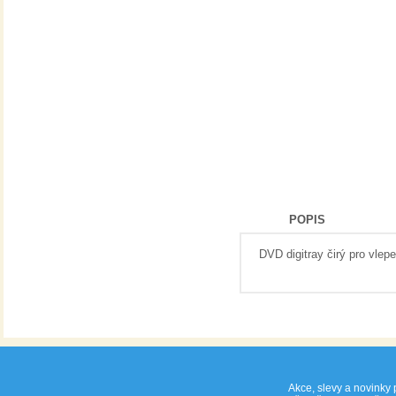
POPIS
DVD digitray čirý pro vlep
Akce, slevy a novinky 