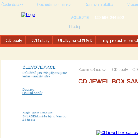
Časté dotazy
Obchodní podmínky
Doprava a platba
Vrácen
VOLEJTE
+420 596 244 502
CD obaly
DVD obaly
Obálky na CD/DVD
Trny pro uchycení 
SLEVOVÉ AKCE
RagtimeShop.cz
CD obaly
CD 
Průběžně pro Vás připravujeme
velké množství slev
CD JEWEL BOX SA
Doprava
Osobní odběr
Zboží, které uvádíme
SKLADEM, může být u Vás do
24 hodin