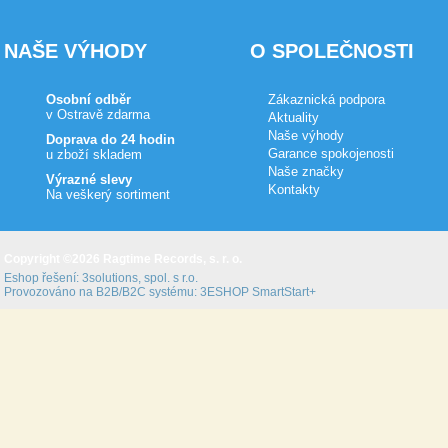
NAŠE VÝHODY
O SPOLEČNOSTI
Osobní odběr
Zákaznická podpora
v Ostravě zdarma
Aktuality
Naše výhody
Doprava do 24 hodin
Garance spokojenosti
u zboží skladem
Naše značky
Výrazné slevy
Kontakty
Na veškerý sortiment
Copyright ©2026 Ragtime Records, s. r. o.
Eshop řešení:
3solutions, spol. s r.o.
Provozováno na B2B/B2C systému:
3ESHOP SmartStart+