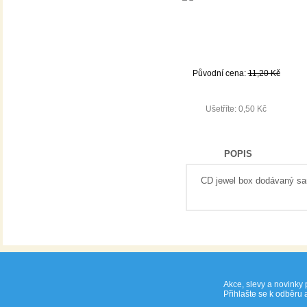
Původní cena:
11,20 Kč
10,70 Kč
Ušetříte: 0,50 Kč
POPIS
CD jewel box dodávaný sam
Akce, slevy a novinky 
Přihlašte se k odběru 